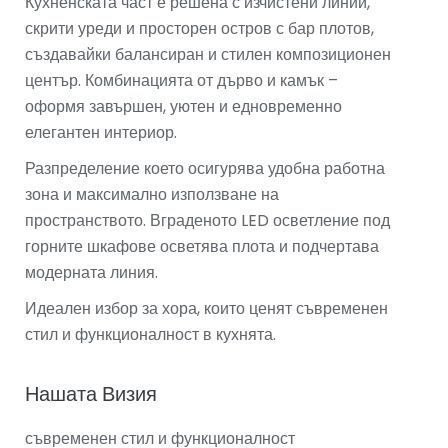
Кухненската част е решена с изчистени линии,
скрити уреди и просторен остров с бар плотов,
създавайки балансиран и стилен композиционен
център. Комбинацията от дърво и камък –
оформя завършен, уютен и едновременно
елегантен интериор.
Разпределение което осигурява удобна работна
зона и максимално използване на
пространството. Вграденото LED осветление под
горните шкафове осветява плота и подчертава
модерната линия.
Идеален избор за хора, които ценят съвременен
стил и функционалност в кухнята.
Нашата Визия
съвременен стил и функционалност